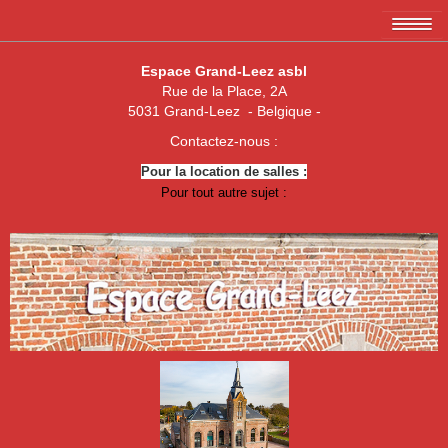
Accueil
Espace Grand-Leez asbl
Rue de la Place, 2A
L'association EGL asbl
5031 Grand-Leez - Belgique -
Les membres
Contactez-nous :
Pour la location de salles :
Amicale des 3 x 20
Pour tout autre sujet :
Association de parents de Grand-Leez
Association "Un enfant, une vie"
Royal Football Club Grand-Leez
Les pêcheurs réunis
Club des Jeunes de Grand-Leez
Nouvelle jeune paume Grand-Leez