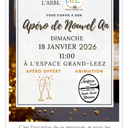
Location de Salle à l'Espace Grand-Leez
Description de la location
Salle du rez-de-chaussée (Photos)
Salle du 1er étage (Photos)
Salle du 2d étage (Photos)
Médias
Diaporama
Reportages photographiques
Reportages vidéos
Vidéos récentes
Vidéos archives
C'est l'occasion de se retrouver, et pour les