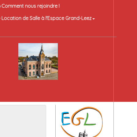
Comment nous rejoindre !
Location de Salle à l'Espace Grand-Leez