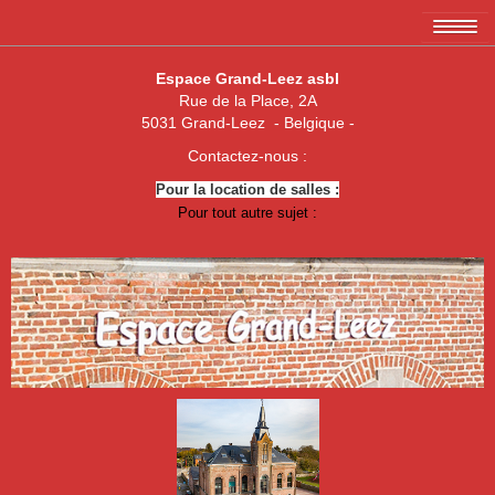
Accueil
Espace Grand-Leez asbl
Rue de la Place, 2A
L'association EGL asbl
5031 Grand-Leez - Belgique -
Les membres
Contactez-nous :
Pour la location de salles :
Amicale des 3 x 20
Pour tout autre sujet :
Association de parents de Grand-Leez
Association "Un enfant, une vie"
Royal Football Club Grand-Leez
Les pêcheurs réunis
Club des Jeunes de Grand-Leez
Nouvelle jeune paume Grand-Leez