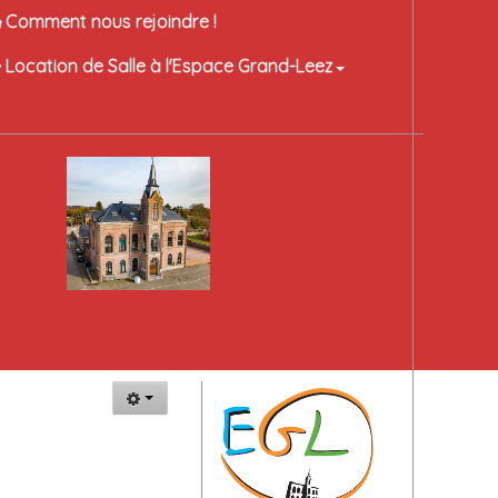
Comment nous rejoindre !
Location de Salle à l'Espace Grand-Leez