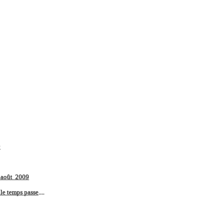
9
9 août 2009
 le temps passe
....