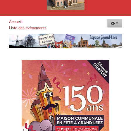
La Plaine de Vacances de Grand-Leez
Plaisir Goût Vin
Accueil
L'Hirondelle de Grand-Leez - Société Colombophile
Liste des évènements
Les événements
Vue d'ensemble des évènements
Evénements de EGL
Evènements de EGL Nature
Evénements des membres
GLEF 2017 : 150 ans de la maison communale
Autres évènements
Vue d'ensemble des évènements (Suite)
Comment nous rejoindre !