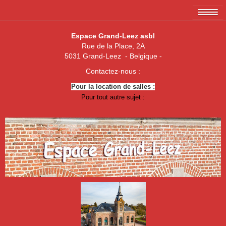
Accueil
Espace Grand-Leez asbl
Rue de la Place, 2A
L'association EGL asbl
5031 Grand-Leez - Belgique -
Les membres
Contactez-nous :
Pour la location de salles :
Amicale des 3 x 20
Pour tout autre sujet :
Association de parents de Grand-Leez
Association "Un enfant, une vie"
Royal Football Club Grand-Leez
Les pêcheurs réunis
Club des Jeunes de Grand-Leez
Nouvelle jeune paume Grand-Leez