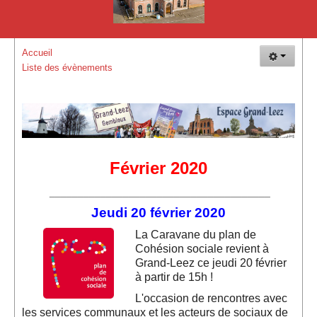
La Plaine de Vacances de Grand-Leez
Plaisir Goût Vin
Accueil
L'Hirondelle de Grand-Leez - Société Colombophile
Liste des évènements
Les événements
Vue d'ensemble des évènements
Evénements de EGL
Février 2020
Evènements de EGL Nature
_______________________________________
Evénements des membres
Jeudi 20 février 2020
GLEF 2017 : 150 ans de la maison communale
La Car
avane
du plan de
Cohésion sociale revient à
Autres évènements
Grand-Leez ce jeudi 20 février
à partir de 15h !
Vue d'ensemble des évènements (Suite)
L'occasion de rencontres avec
Comment nous rejoindre !
les services communaux et les acteurs de sociaux de