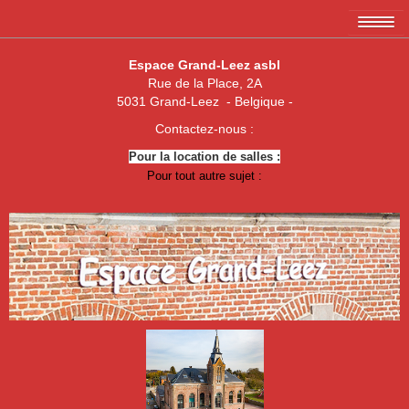
Accueil
Espace Grand-Leez asbl
Rue de la Place, 2A
L'association EGL asbl
5031 Grand-Leez - Belgique -
Les membres
Contactez-nous :
Pour la location de salles :
Amicale des 3 x 20
Pour tout autre sujet :
Association de parents de Grand-Leez
Association "Un enfant, une vie"
Royal Football Club Grand-Leez
Les pêcheurs réunis
Club des Jeunes de Grand-Leez
Nouvelle jeune paume Grand-Leez