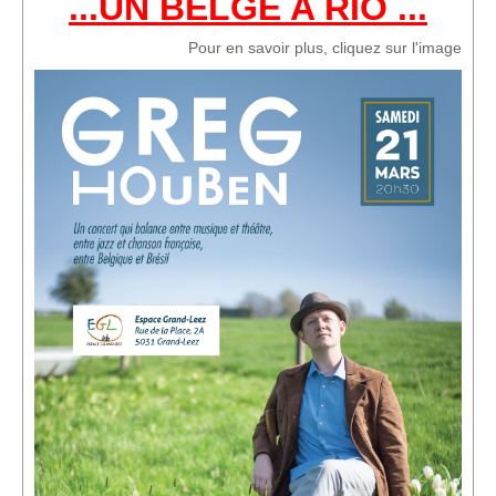
...UN BELGE A RIO ...
Sponsors
Pour en savoir plus, cliquez sur l'image
Inscrivez-vous à notre Lettre d'information