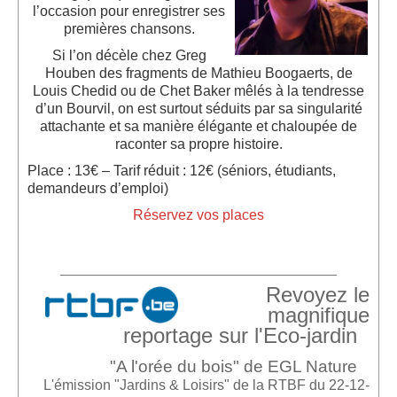
l’occasion pour enregistrer ses
premières
chans
ons.
Si l’on décèle chez Greg
Houben des fragments de Mathieu Boogaerts, de
L
ouis
Chedid ou de Chet Baker mêlés à la tendre
sse
d’un Bourvil,
on est surtout séduits par sa singularité
attachante et sa manière élégante et chaloupée de
raconter sa propre histoire.
Place : 13€ – Tarif réduit : 12€ (séniors, étudiants,
demandeurs d’emploi)
Réservez vos places
_______________________________________
Revoyez le
magnifique
reportage sur l'Eco-jardin
"A l'orée du bois" de EGL Nature
L'émission "Jardins & Loisirs" de la RTBF du 22-12-