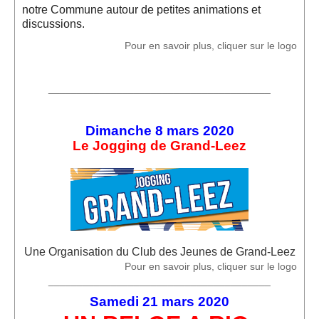
notre Commune autour de petites animations et
Location de Salle à l'Espace Grand-Leez
discussions.
Pour en savoir plus, cliquer sur le logo
Description de la location
Salle du rez-de-chaussée (Photos)
_______________________________________
Salle du 1er étage (Photos)
Dimanche 8 mars 2020
Salle du 2d étage (Photos)
Le Jogging de Grand-Leez
Médias
Diaporama
Reportages photographiques
Reportages vidéos
Une Organisation du Club des Jeunes de Grand-Leez
Pour en savoir plus, cliquer sur le logo
Vidéos récentes
_______________________________________
Samedi 21 mars 2020
Vidéos archives